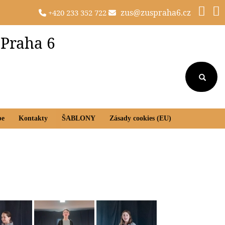
zus@zuspraha6.cz
+420 233 352 722
 Praha 6
be
Kontakty
ŠABLONY
Zásady cookies (EU)