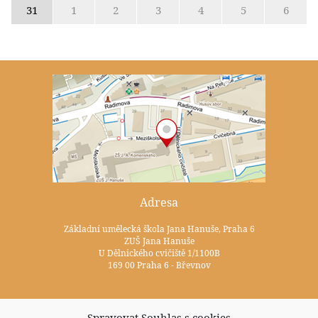
31
1
2
3
4
5
6
Adresa
Základní umělecká škola Jana Hanuše, Praha 6
ZUŠ Jana Hanuše
U Dělnického cvičiště 1/1100B
169 00 Praha 6 - Břevnov
Kontakty
Spravovat Souhlas s cookies