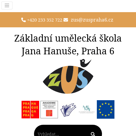
zus@zuspraha6.cz
+420 233 352 722
Základní umělecká škola
Jana Hanuše, Praha 6