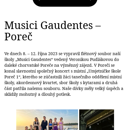
Musici Gaudentes –
Poreč
Ve dnech 8. – 12. října 2023 se vypravil flétnový soubor naší
školy „Musici Gaudentes“ vedený Veronikou Pudlákovou do
daleké chorvatské Poreče na výměnný zájezd. V Poreči se
konal slavnostní společný koncert s místní „Umjetničke škole
Poreč 1“, kterého se zúčastnili žáci tanečního oddělení místní
školy, akordeonový kvartet, sbor školy s kytarami a druhá
část patřila našemu souboru. Naše dívky měly velký úspěch a
sklidily mohutný a dlouhý potlesk.