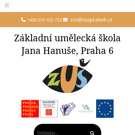
zus@zuspraha6.cz
+420 233 352 722
Základní umělecká škola
Jana Hanuše, Praha 6