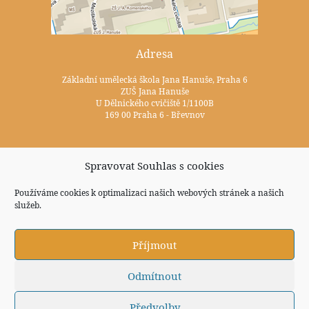
Adresa
Základní umělecká škola Jana Hanuše, Praha 6
ZUŠ Jana Hanuše
U Dělnického cvičiště 1/1100B
169 00 Praha 6 - Břevnov
Kontakty
Spravovat Souhlas s cookies
+420 233 352 722
Používáme cookies k optimalizaci našich webových stránek a našich
služeb.
zus@zuspraha6.cz
Sociální sítě
Příjmout
Odmítnout
Předvolby