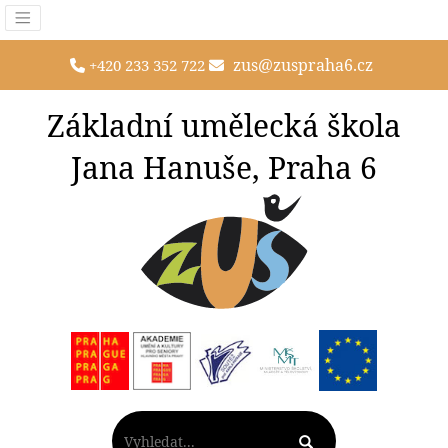
zus@zuspraha6.cz
+420 233 352 722
Základní umělecká škola
Jana Hanuše, Praha 6