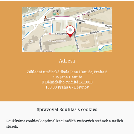
Adresa
Základní umělecká škola Jana Hanuše, Praha 6
ZUŠ Jana Hanuše
U Dělnického cvičiště 1/1100B
169 00 Praha 6 - Břevnov
Kontakty
Spravovat Souhlas s cookies
+420 233 352 722
Používáme cookies k optimalizaci našich webových stránek a našich
služeb.
zus@zuspraha6.cz