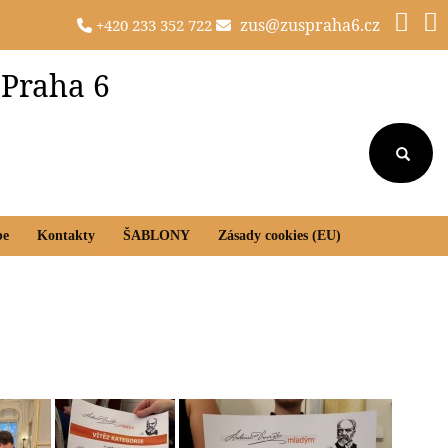
zus@zuspraha6.cz
+420 233 352 722
 Praha 6
be
Kontakty
ŠABLONY
Zásady cookies (EU)