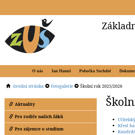
Základn
O nás
Jan Hanuš
Pobočka Suchdol
Dokume
úvodní stránka
Fotogalerie
Školní rok 2025/2026
Školn
Aktuality
Pro rodiče našich žáků
Učitelsk
Křest ha
Pro zájemce o studium
Kandrdá