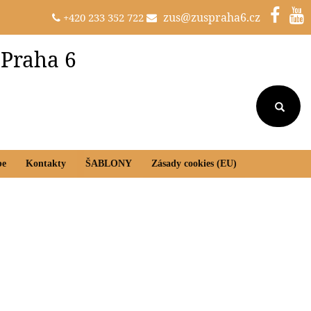
zus@zuspraha6.cz
+420 233 352 722
 Praha 6
be
Kontakty
ŠABLONY
Zásady cookies (EU)