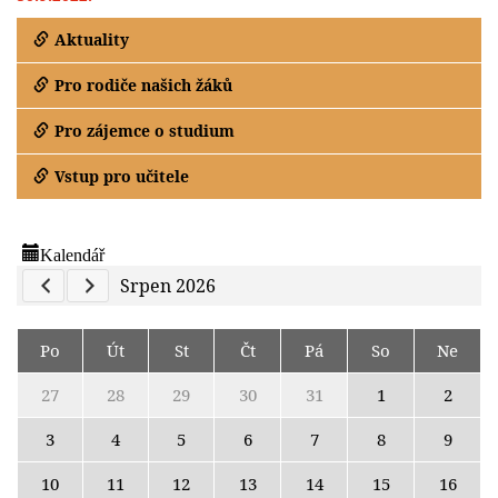
Aktuality
Pro rodiče našich žáků
Pro zájemce o studium
Vstup pro učitele
Kalendář
Previous Calendar
Next Calendar
Srpen 2026
Po
Út
St
Čt
Pá
So
Ne
27
28
29
30
31
1
2
3
4
5
6
7
8
9
10
11
12
13
14
15
16