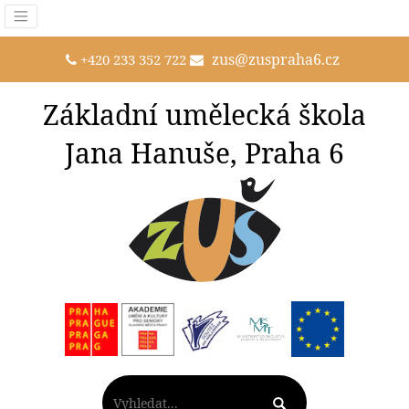
zus@zuspraha6.cz
+420 233 352 722
Základní umělecká škola
Jana Hanuše, Praha 6