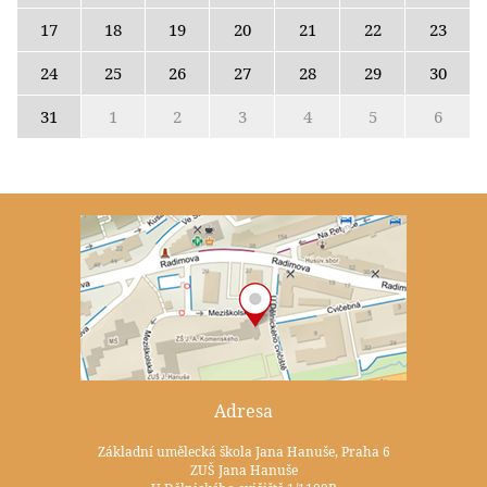
17
18
19
20
21
22
23
24
25
26
27
28
29
30
31
1
2
3
4
5
6
Adresa
Základní umělecká škola Jana Hanuše, Praha 6
ZUŠ Jana Hanuše