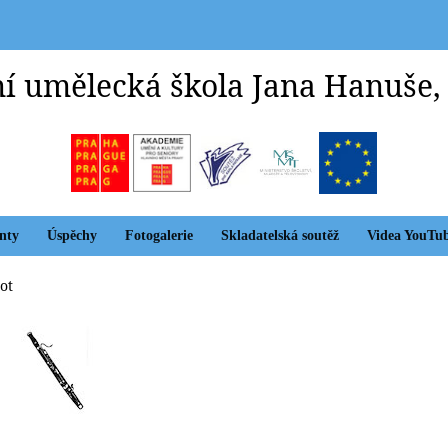
í umělecká škola Jana Hanuše,
nty
Úspěchy
Fotogalerie
Skladatelská soutěž
Videa YouTu
ot