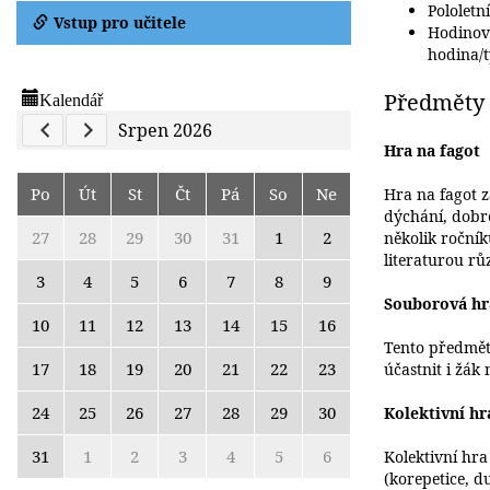
Pololetn
Vstup pro učitele
Hodinov
hodina/t
Kalendář
Předměty
Previous Calendar
Next Calendar
Srpen 2026
Hra na fagot
Po
Út
St
Čt
Pá
So
Ne
Hra na fagot 
dýchání, dobr
27
28
29
30
31
1
2
několik ročník
literaturou rů
3
4
5
6
7
8
9
Souborová hr
10
11
12
13
14
15
16
Tento předmět
17
18
19
20
21
22
23
účastnit i žák
24
25
26
27
28
29
30
Kolektivní hr
31
1
2
3
4
5
6
Kolektivní hra
(korepetice, d