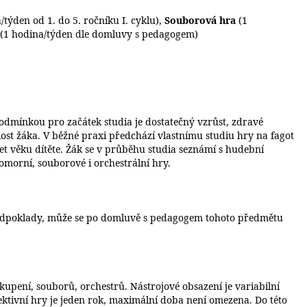
/týden od 1. do 5. ročníku I. cyklu),
Souborová hra
(1
(1 hodina/týden dle domluvy s pedagogem)
odmínkou pro začátek studia je dostatečný vzrůst, zdravé
st žáka. V běžné praxi předchází vlastnímu studiu hry na fagot
et věku dítěte. Žák se v průběhu studia seznámí s hudební
omorní, souborové i orchestrální hry.
 předpoklady, může se po domluvě s pedagogem tohoto předmětu
kupení, souborů, orchestrů. Nástrojové obsazení je variabilní
olektivní hry je jeden rok, maximální doba není omezena. Do této