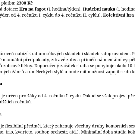
í platba:
2300 Kč
á dotace:
Hra na fagot
(1 hodina/týden),
Hudební nauka
(1 hodina
ýden od 4. ročníku I. cyklu do 4. ročníku II. cyklu),
Kolektivní hra
zároveň nabízí studium sólových skladeb i skladeb s doprovodem. P
é manuální předpoklady, zdravé zuby a přiměřená mentální vyspělo
ů zobcové flétny. Doporučený začátek studia se pohybuje okolo 10 l
zných žánrů a uměleckých stylů a bude mít možnost zapojit se do k
a
 je určen pro žáky od 4. ročníku I. cyklu. Pokud se však projeví
 nižštích ročníků.
a
 je flexibilní předmět, který zahrnuje všechny druhy komorních ses
uo, trio, kvarteto, soubor, orchestr, atd.). Minimální doba studia k