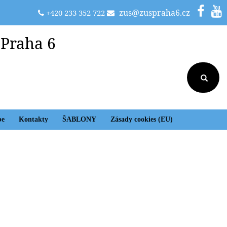
zus@zuspraha6.cz
+420 233 352 722
 Praha 6
be
Kontakty
ŠABLONY
Zásady cookies (EU)