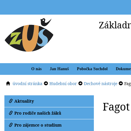
Základn
O nás
Jan Hanuš
Pobočka Suchdol
Dokume
úvodní stránka
Hudební obor
Dechové nástroje
Fag
Aktuality
Fagot
Pro rodiče našich žáků
Pro zájemce o studium