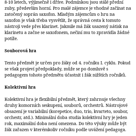
8-10 letech, výjimečně i dříve. Podmínkou jsou stálé přední
zuby, především horní. Pro malé zájemce je vhodné začínat na
zatočený soprán saxofon. Mladým zájemcům o hru na
saxofon je však třeba vysvětlit, že správná cesta k tomuto
nástroji vede přes klarinet. Jakmile má žák usazený nátisk na
klarinetu a začne se saxofonem, nečiní mu to zpravidla žádné
potíže.
Souborová hra
Tento předmět je určen pro žáky od 4. ročníku I. cyklu. Pokud
se však projeví předpoklady, může se po domluvě s
pedagogem tohoto předmětu účastnit i žák nižštích ročníků.
Kolektivní hra
Kolektivní hra je flexibilní předmět, který zahrnuje všechny
druhy komorních seskupení, souborů, orchestrů. Nástrojové
obsazení je variabilní (korepetice, duo, trio, kvarteto, soubor,
orchestr, atd.). Minimální doba studia kolektivní hry je jeden
rok, maximální doba není omezena. Do této výuky může být
žák zařazen v kterémkoliv ročníku podle uvážení pedagoga.