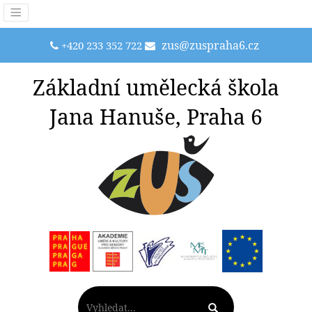
zus@zuspraha6.cz
+420 233 352 722
Základní umělecká škola
Jana Hanuše, Praha 6