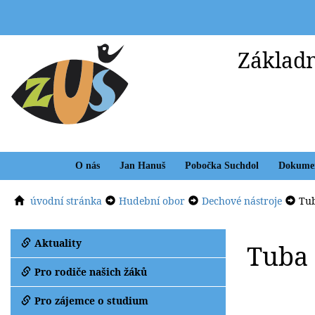
Základn
O nás
Jan Hanuš
Pobočka Suchdol
Dokume
úvodní stránka
Hudební obor
Dechové nástroje
Tu
Aktuality
Tuba
Pro rodiče našich žáků
Pro zájemce o studium