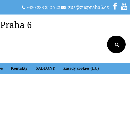
zus@zuspraha6.cz
+420 233 352 722
 Praha 6
be
Kontakty
ŠABLONY
Zásady cookies (EU)