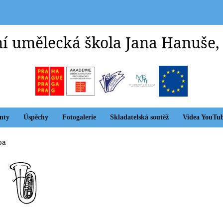
í umělecká škola Jana Hanuše,
nty
Úspěchy
Fotogalerie
Skladatelská soutěž
Videa YouTu
ba