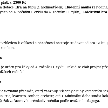
í platba:
2300 Kč
á dotace:
Hra na tubu
(1 hodina/týden),
Hudební nauka
(1 hodina/
ýden od 4. ročníku I. cyklu do 4. ročníku II. cyklu),
Kolektivní hra
 vzhledem k velikosti a náročnosti nástroje studovat od cca 12 let.
 trombon.
a
 je určen pro žáky od 4. ročníku I. cyklu. Pokud se však projeví
 nižštích ročníků.
a
 je flexibilní předmět, který zahrnuje všechny druhy komorních ses
uo, trio, kvarteto, soubor, orchestr, atd.). Minimální doba studia k
t žák zařazen v kterémkoliv ročníku podle uvážení pedagoga.