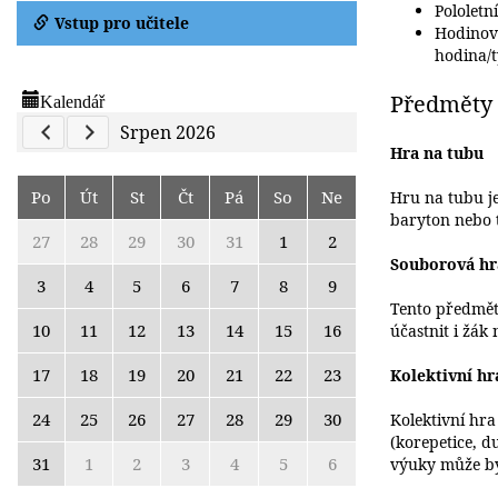
Pololetn
Vstup pro učitele
Hodinov
hodina/t
Kalendář
Předměty
Previous Calendar
Next Calendar
Srpen 2026
Hra na tubu
Po
Út
St
Čt
Pá
So
Ne
Hru na tubu je
baryton nebo
27
28
29
30
31
1
2
Souborová hr
3
4
5
6
7
8
9
Tento předmět
10
11
12
13
14
15
16
účastnit i žák
17
18
19
20
21
22
23
Kolektivní hr
24
25
26
27
28
29
30
Kolektivní hra
(korepetice, d
31
1
2
3
4
5
6
výuky může bý