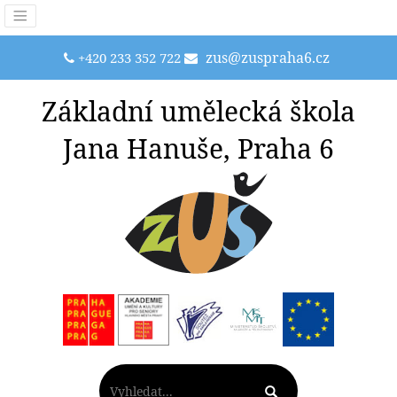
zus@zuspraha6.cz
+420 233 352 722
Základní umělecká škola
Jana Hanuše, Praha 6