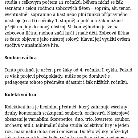
studia s celkovým počtem 11 ročníků, během nichž se žák
seznámí s celou rodinou zobcových fléten – soprán, alt, tenor,
eventuálně i sopranino a bas) nebo plní funkci přípravného
nástroje (cca tři ročníky 1. stupně) a poté má žák možnost
přejít na jiný dechový nástroj. Velkou výhodou je, že na
zobcovou flétnu mohou začít hrát i malé děti. Zobcová flétna
se často objevuje jako nástroj sólový, hlavní její využití ovšem
spočívá v ansámblové hře.
Souborová hra
Tento předmět je určen pro žáky od 4. ročníku I. cyklu. Pokud
se však projeví předpoklady, může se po domluvě s
pedagogem tohoto předmětu účastnit i žák nižštích ročníků.
Kolektivní hra
Kolektivní hra je flexibilní předmět, který zahrnuje všechny
druhy komorních seskupení, souborů, orchestrů. Nástrojové
obsazení je variabilní (korepetice, duo, trio, kvarteto, soubor,
orchestr, atd.). Minimální doba studia kolektivní hry je jeden
rok, maximální doba není omezena. Do této výuky může být
žák zařazen v kterémkoliv ročníku podle uvážení pedagoga.