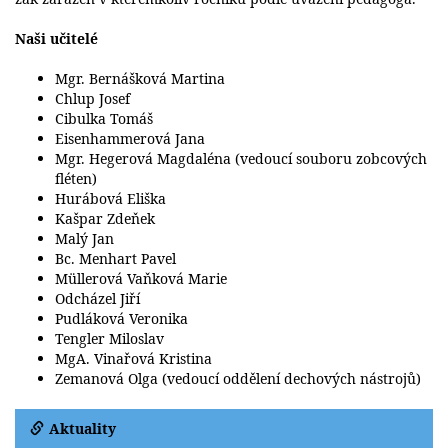
Naši učitelé
Mgr. Bernášková Martina
Chlup Josef
Cibulka Tomáš
Eisenhammerová Jana
Mgr. Hegerová Magdaléna (vedoucí souboru zobcových
fléten)
Hurábová Eliška
Kašpar Zdeňek
Malý Jan
Bc. Menhart Pavel
Müllerová Vaňková Marie
Odcházel Jiří
Pudláková Veronika
Tengler Miloslav
MgA. Vinařová Kristina
Zemanová Olga (vedoucí oddělení dechových nástrojů)
Aktuality