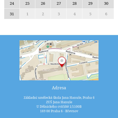
24
25
26
27
28
29
30
31
1
2
3
4
5
6
Adresa
Základní umělecká škola Jana Hanuše, Praha 6
ZUŠ Jana Hanuše
U Dělnického cvičiště 1/1100B
169 00 Praha 6 - Břevnov