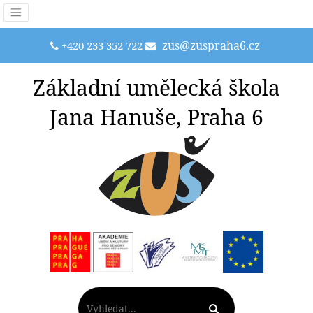
zus@zuspraha6.cz
+420 233 352 722
Základní umělecká škola
Jana Hanuše, Praha 6