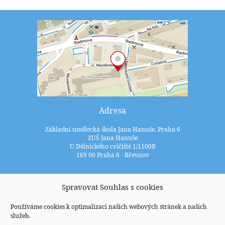
Adresa
Základní umělecká škola Jana Hanuše, Praha 6
ZUŠ Jana Hanuše
U Dělnického cvičiště 1/1100B
169 00 Praha 6 - Břevnov
Kontakty
Spravovat Souhlas s cookies
+420 233 352 722
Používáme cookies k optimalizaci našich webových stránek a našich
služeb.
zus@zuspraha6.cz