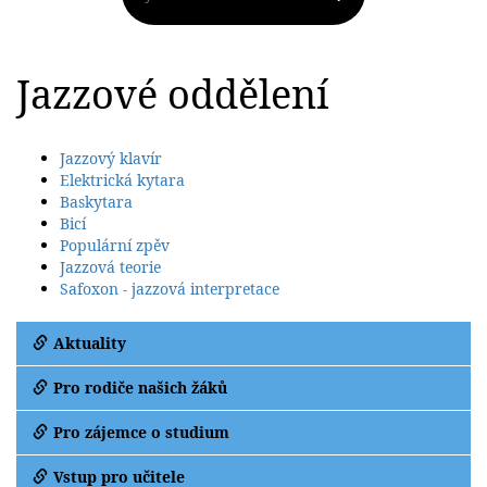
Jazzové oddělení
Jazzový klavír
Elektrická kytara
Baskytara
Bicí
Populární zpěv
Jazzová teorie
Safoxon - jazzová interpretace
Aktuality
Pro rodiče našich žáků
Pro zájemce o studium
Vstup pro učitele