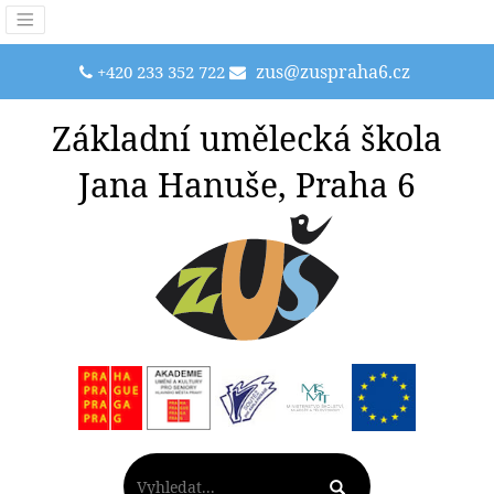
zus@zuspraha6.cz
+420 233 352 722
Základní umělecká škola
Jana Hanuše, Praha 6