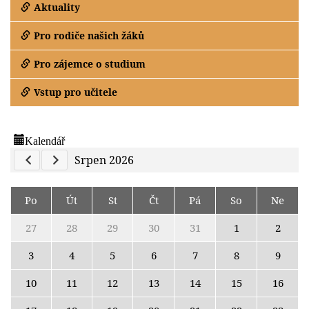
Aktuality
Pro rodiče našich žáků
Pro zájemce o studium
Vstup pro učitele
Kalendář
Previous Calendar
Next Calendar
Srpen 2026
Po
Út
St
Čt
Pá
So
Ne
27
28
29
30
31
1
2
3
4
5
6
7
8
9
10
11
12
13
14
15
16