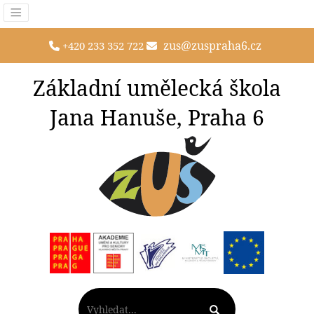
zus@zuspraha6.cz
+420 233 352 722
Základní umělecká škola
Jana Hanuše, Praha 6