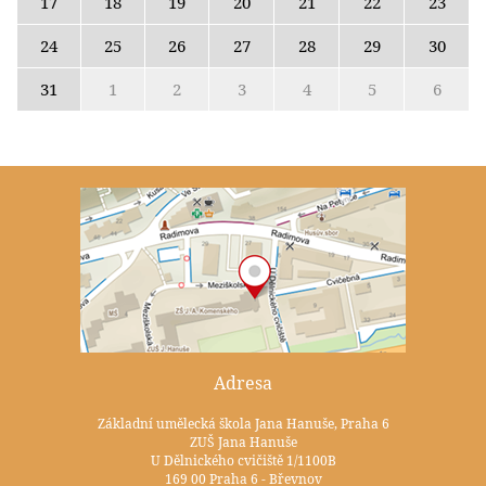
17
18
19
20
21
22
23
24
25
26
27
28
29
30
31
1
2
3
4
5
6
Adresa
Základní umělecká škola Jana Hanuše, Praha 6
ZUŠ Jana Hanuše
U Dělnického cvičiště 1/1100B
169 00 Praha 6 - Břevnov