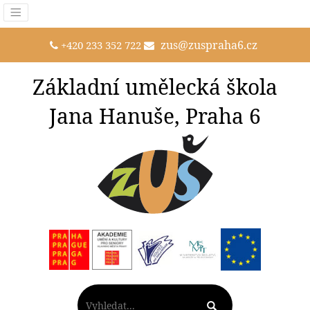
zus@zuspraha6.cz
+420 233 352 722
Základní umělecká škola
Jana Hanuše, Praha 6