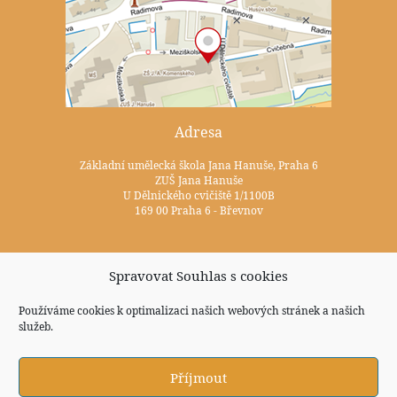
Adresa
Základní umělecká škola Jana Hanuše, Praha 6
ZUŠ Jana Hanuše
U Dělnického cvičiště 1/1100B
169 00 Praha 6 - Břevnov
Kontakty
Spravovat Souhlas s cookies
+420 233 352 722
Používáme cookies k optimalizaci našich webových stránek a našich
služeb.
zus@zuspraha6.cz
Sociální sítě
Příjmout