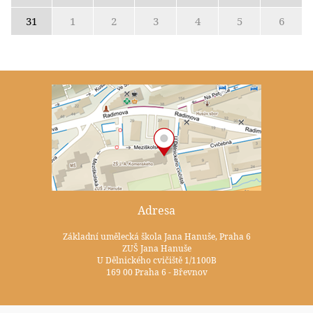
31
1
2
3
4
5
6
Adresa
Základní umělecká škola Jana Hanuše, Praha 6
ZUŠ Jana Hanuše
U Dělnického cvičiště 1/1100B
169 00 Praha 6 - Břevnov
Kontakty