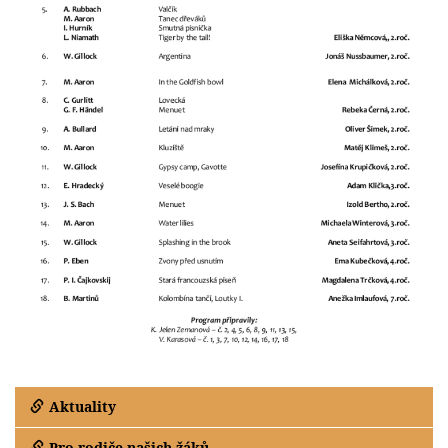
Aktuality
Pro rodiče našich žáků