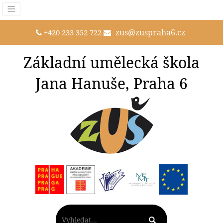
zus@zuspraha6.cz
+420 233 352 722
Základní umělecká škola
Jana Hanuše, Praha 6