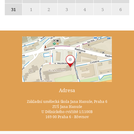
31
1
2
3
4
5
6
Adresa
Základní umělecká škola Jana Hanuše, Praha 6
ZUŠ Jana Hanuše
U Dělnického cvičiště 1/1100B
169 00 Praha 6 - Břevnov
Kontakty