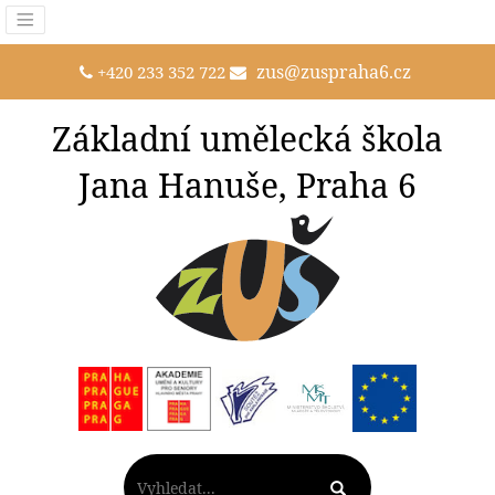
zus@zuspraha6.cz
+420 233 352 722
Základní umělecká škola
Jana Hanuše, Praha 6