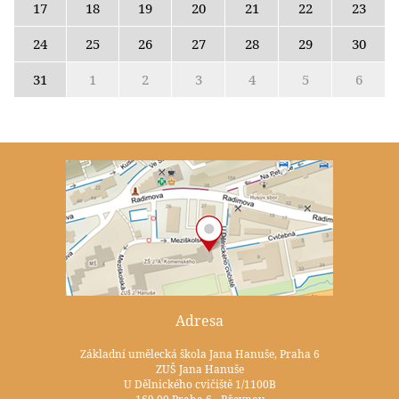
17
18
19
20
21
22
23
24
25
26
27
28
29
30
31
1
2
3
4
5
6
Adresa
Základní umělecká škola Jana Hanuše, Praha 6
ZUŠ Jana Hanuše
U Dělnického cvičiště 1/1100B