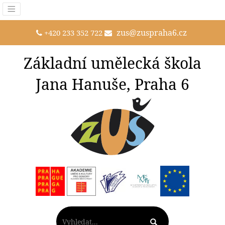
zus@zuspraha6.cz
+420 233 352 722
Základní umělecká škola
Jana Hanuše, Praha 6