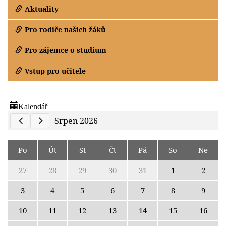
Aktuality
Pro rodiče našich žáků
Pro zájemce o studium
Vstup pro učitele
Kalendář
Previous Calendar
Next Calendar
Srpen 2026
Po
Út
St
Čt
Pá
So
Ne
27
28
29
30
31
1
2
3
4
5
6
7
8
9
10
11
12
13
14
15
16