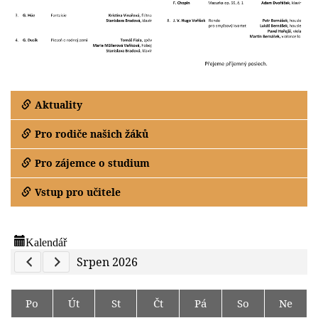
Aktuality
Pro rodiče našich žáků
Pro zájemce o studium
Vstup pro učitele
Kalendář
Previous Calendar
Next Calendar
Srpen 2026
Po
Út
St
Čt
Pá
So
Ne