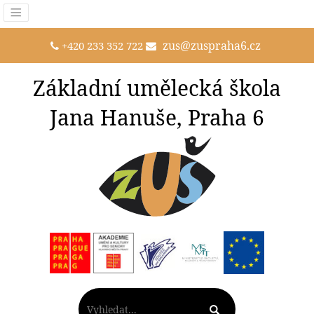
zus@zuspraha6.cz
+420 233 352 722
Základní umělecká škola
Jana Hanuše, Praha 6