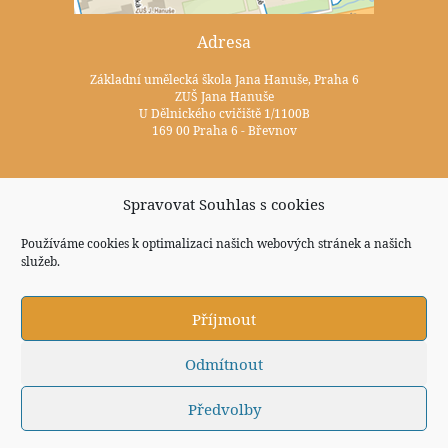
Adresa
Základní umělecká škola Jana Hanuše, Praha 6
ZUŠ Jana Hanuše
U Dělnického cvičiště 1/1100B
169 00 Praha 6 - Břevnov
Kontakty
Spravovat Souhlas s cookies
+420 233 352 722
Používáme cookies k optimalizaci našich webových stránek a našich
služeb.
zus@zuspraha6.cz
Sociální sítě
Příjmout
Odmítnout
Předvolby