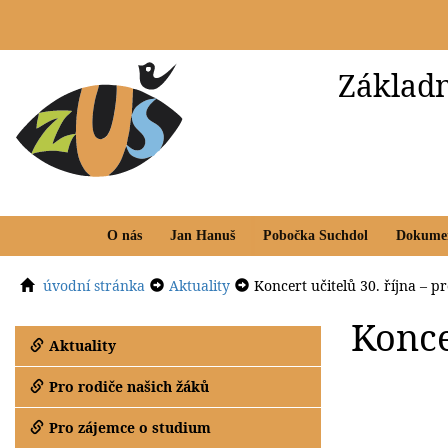
Základn
O nás
Jan Hanuš
Pobočka Suchdol
Dokume
úvodní stránka
Aktuality
Koncert učitelů 30. října – 
Konce
Aktuality
Pro rodiče našich žáků
Pro zájemce o studium