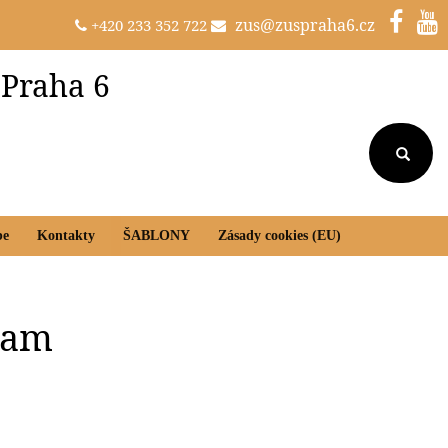
zus@zuspraha6.cz
+420 233 352 722
 Praha 6
be
Kontakty
ŠABLONY
Zásady cookies (EU)
gram