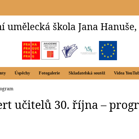
í umělecká škola Jana Hanuše,
nty
Úspěchy
Fotogalerie
Skladatelská soutěž
Videa YouTu
program
rt učitelů 30. října – pro