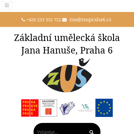
zus@zuspraha6.cz
+420 233 352 722
Základní umělecká škola
Jana Hanuše, Praha 6