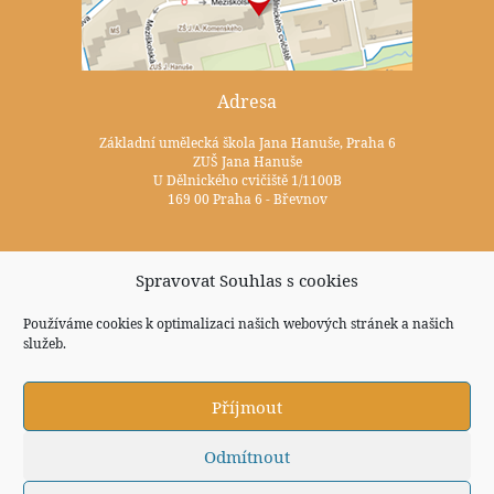
Adresa
Základní umělecká škola Jana Hanuše, Praha 6
ZUŠ Jana Hanuše
U Dělnického cvičiště 1/1100B
169 00 Praha 6 - Břevnov
Kontakty
Spravovat Souhlas s cookies
+420 233 352 722
Používáme cookies k optimalizaci našich webových stránek a našich
zus@zuspraha6.cz
služeb.
Sociální sítě
Příjmout
Odmítnout