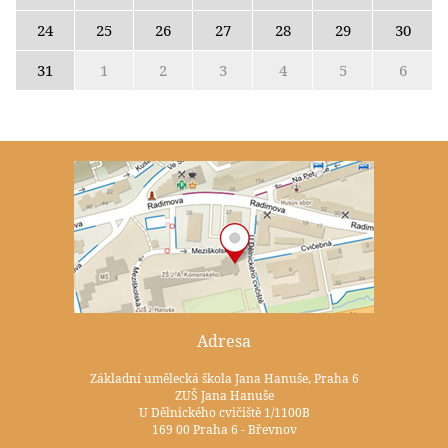
24
25
26
27
28
29
30
31
1
2
3
4
5
6
Adresa
Základní umělecká škola Jana Hanuše, Praha 6
ZUŠ Jana Hanuše
U Dělnického cvičiště 1/1100B
169 00 Praha 6 - Břevnov