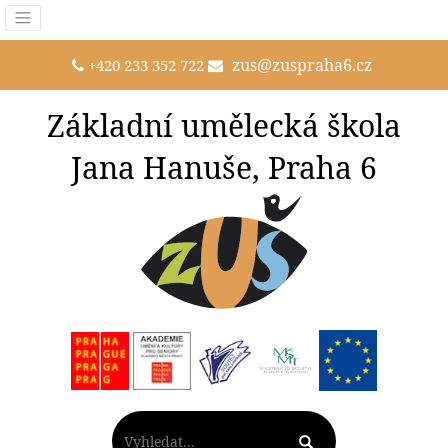
zus@zuspraha6.cz
+420 233 352 722
Základní umělecká škola
Jana Hanuše, Praha 6