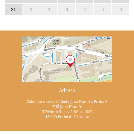
31
1
2
3
4
5
6
Adresa
Základní umělecká škola Jana Hanuše, Praha 6
ZUŠ Jana Hanuše
U Dělnického cvičiště 1/1100B
169 00 Praha 6 - Břevnov
Kontakty