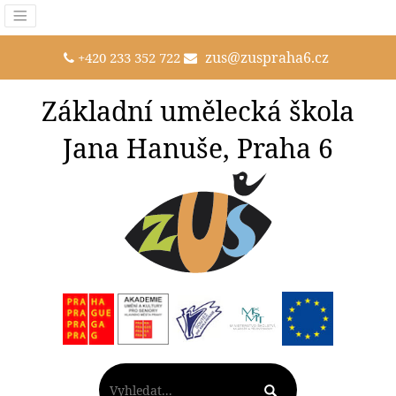
zus@zuspraha6.cz
+420 233 352 722
Základní umělecká škola
Jana Hanuše, Praha 6