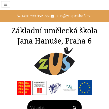
zus@zuspraha6.cz
+420 233 352 722
Základní umělecká škola
Jana Hanuše, Praha 6