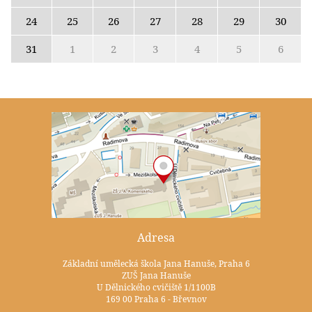
24
25
26
27
28
29
30
31
1
2
3
4
5
6
Adresa
Základní umělecká škola Jana Hanuše, Praha 6
ZUŠ Jana Hanuše
U Dělnického cvičiště 1/1100B
169 00 Praha 6 - Břevnov