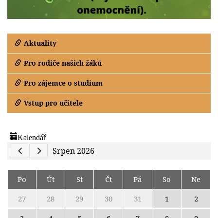
Aktuality
Pro rodiče našich žáků
Pro zájemce o studium
Vstup pro učitele
Kalendář
Previous Calendar
Next Calendar
Srpen 2026
Po
Út
St
Čt
Pá
So
Ne
27
28
29
30
31
1
2
3
4
5
6
7
8
9