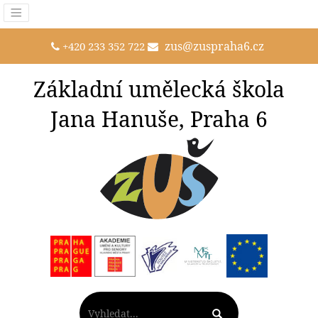
zus@zuspraha6.cz
+420 233 352 722
Základní umělecká škola
Jana Hanuše, Praha 6