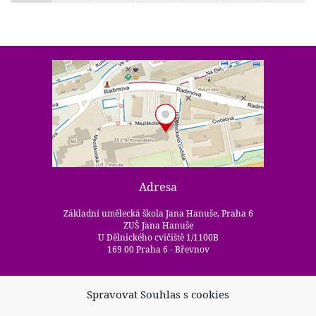
Adresa
Základní umělecká škola Jana Hanuše, Praha 6
ZUŠ Jana Hanuše
U Dělnického cvičiště 1/1100B
169 00 Praha 6 - Břevnov
Kontakty
Spravovat Souhlas s cookies
+420 233 352 722