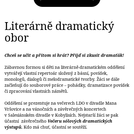
Literárně dramatický
obor
Chceš se učit a přitom si hrát? Přijď si zkusit dramaťák!
Zábavnou formou si děti na literárně-dramatickém oddělení
vytvářejí vlastní repertoár složený z básní, povídek,
monologů, dialogů či melodramatické tvorby. Žáci se dále
začleňují do souborové práce – pohádky, dramatizace povídek
či zpracování vlastních námětů.
Oddělení se prezentuje na večerech LDO v divadle Mana
Vršovice a na vánočních a závěrečných koncertech
v Salesiánském divadle v Kobylisích. Nejstarší žáci se pak
účastní závěrečného
Večeru sólových dramatických
výstupů
.
Kdo má chuť, účastní se soutěží.