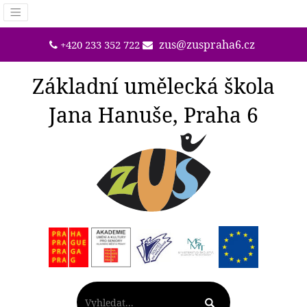
zus@zuspraha6.cz
+420 233 352 722
Základní umělecká škola
Jana Hanuše, Praha 6