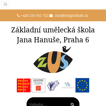
zus@zuspraha6.cz
+420 233 352 722
Základní umělecká škola
Jana Hanuše, Praha 6