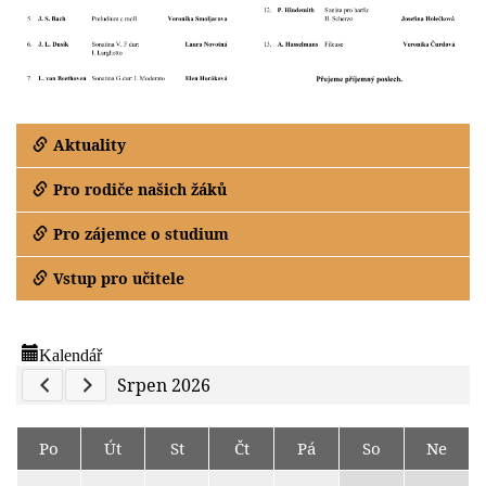
Aktuality
Pro rodiče našich žáků
Pro zájemce o studium
Vstup pro učitele
Kalendář
Previous Calendar
Next Calendar
Srpen 2026
Po
Út
St
Čt
Pá
So
Ne