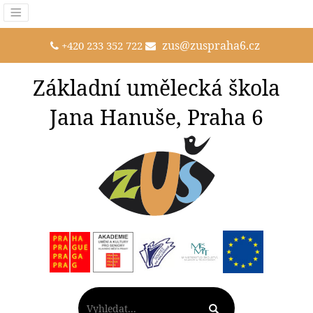
zus@zuspraha6.cz
+420 233 352 722
Základní umělecká škola
Jana Hanuše, Praha 6