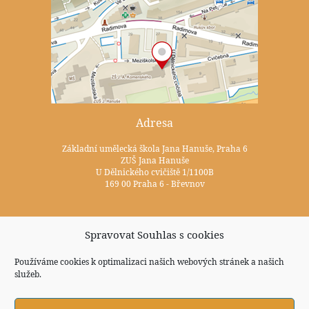
Adresa
Základní umělecká škola Jana Hanuše, Praha 6
ZUŠ Jana Hanuše
U Dělnického cvičiště 1/1100B
169 00 Praha 6 - Břevnov
Kontakty
Spravovat Souhlas s cookies
+420 233 352 722
Používáme cookies k optimalizaci našich webových stránek a našich
služeb.
zus@zuspraha6.cz