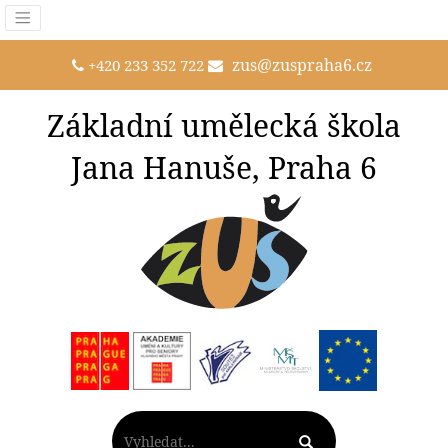
zus@zuspraha6.cz
+420 233 352 722
Základní umělecká škola
Jana Hanuše, Praha 6