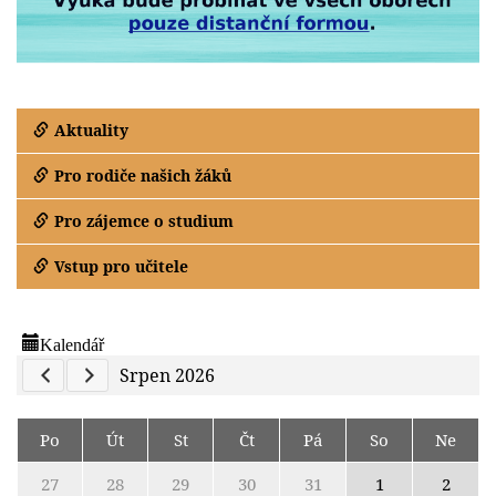
Aktuality
Pro rodiče našich žáků
Pro zájemce o studium
Vstup pro učitele
Kalendář
Previous Calendar
Next Calendar
Srpen 2026
Po
Út
St
Čt
Pá
So
Ne
27
28
29
30
31
1
2