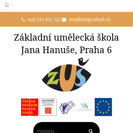
zus@zuspraha6.cz
+420 233 352 722
Základní umělecká škola
Jana Hanuše, Praha 6