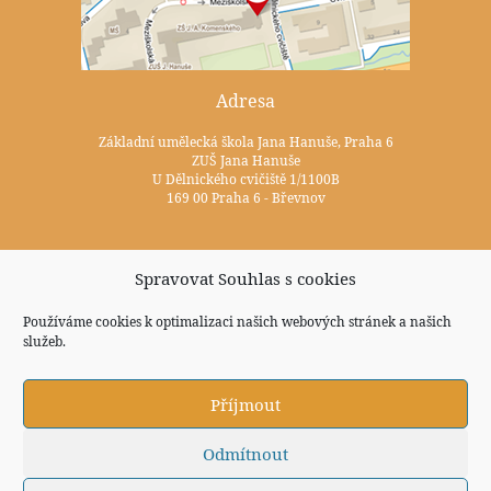
Adresa
Základní umělecká škola Jana Hanuše, Praha 6
ZUŠ Jana Hanuše
U Dělnického cvičiště 1/1100B
169 00 Praha 6 - Břevnov
Kontakty
Spravovat Souhlas s cookies
+420 233 352 722
Používáme cookies k optimalizaci našich webových stránek a našich
zus@zuspraha6.cz
služeb.
Sociální sítě
Příjmout
Odmítnout