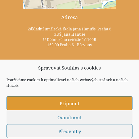
Adresa
Základní umělecká škola Jana Hanuše, Praha 6
ZUŠ Jana Hanuše
U Dělnického cvičiště 1/1100B
169 00 Praha 6 - Břevnov
Kontakty
Spravovat Souhlas s cookies
+420 233 352 722
Používáme cookies k optimalizaci našich webových stránek a našich
zus@zuspraha6.cz
služeb.
Sociální sítě
Příjmout
Odmítnout
Předvolby