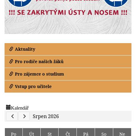
Aktuality
Pro rodiče našich žáků
Pro zájemce o studium
Vstup pro učitele
Kalendář
Previous Calendar
Next Calendar
Srpen 2026
Po
Út
St
Čt
Pá
So
Ne