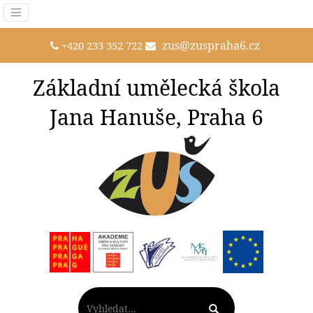
zus@zuspraha6.cz
+420 233 352 722
Základní umělecká škola
Jana Hanuše, Praha 6