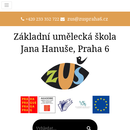
zus@zuspraha6.cz
+420 233 352 722
Základní umělecká škola
Jana Hanuše, Praha 6