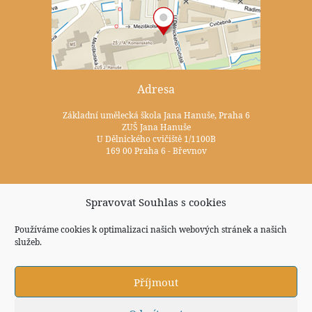
Adresa
Základní umělecká škola Jana Hanuše, Praha 6
ZUŠ Jana Hanuše
U Dělnického cvičiště 1/1100B
169 00 Praha 6 - Břevnov
Kontakty
Spravovat Souhlas s cookies
+420 233 352 722
Používáme cookies k optimalizaci našich webových stránek a našich
zus@zuspraha6.cz
služeb.
Sociální sítě
Příjmout