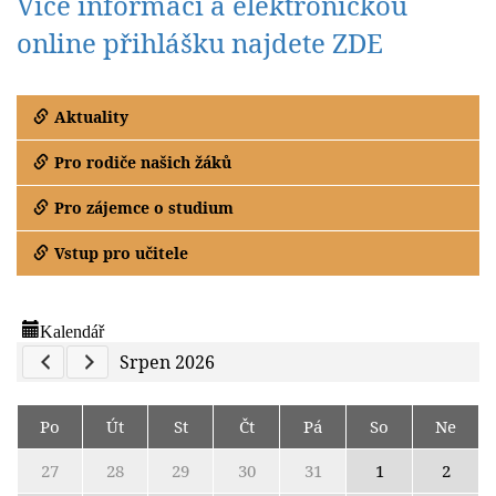
Více informací a elektronickou
online přihlášku najdete ZDE
Aktuality
Pro rodiče našich žáků
Pro zájemce o studium
Vstup pro učitele
Kalendář
Previous Calendar
Next Calendar
Srpen 2026
Po
Út
St
Čt
Pá
So
Ne
27
28
29
30
31
1
2