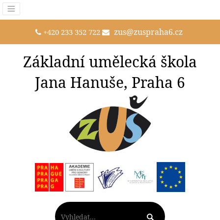
zus@zuspraha6.cz
+420 233 352 722
Základní umělecká škola
Jana Hanuše, Praha 6