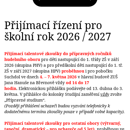
Přijímací řízení pro
školní rok 2026 / 2027
Přijímací talentové zkoušky do přípravných ročníků
hudebního oboru
pro děti nastupující do 1. třídy ZŠ v září
2026 (skupina PHV) a pro předškolní děti nastupující do 1. tř.
ZŠ v září 2027 (skupina HPV)
proběhnou
i pro pobočku
Suchdol ve dnech
4. – 7. května 2026
v hlavní budově ZUŠ
Jana Hanuše na Břevnově vždy
o
d 14 do 17
hodin
.
Elektronickou přihlášku podávejte od 13. dubna do 3.
května. V přihlášce do kolonky Studijní zaměření
vždy
zvolte
„Přípravné studium“.
(Později přihlášení uchazeči budou vyzváni telefonicky k
dodatečnému termínu zkoušky pouze v případě volné kapacity).
Přijímací talentové zkoušky pro ostatní obory (výtvarný,
taneční, dramatický – pro uchazeče od 5 let)
proběhnou ve