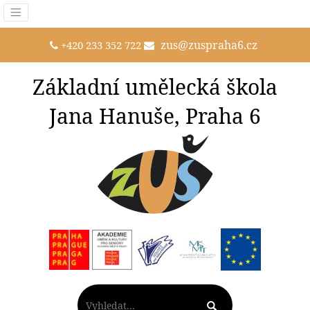
zus@zuspraha6.cz
+420 233 352 722
Základní umělecká škola
Jana Hanuše, Praha 6