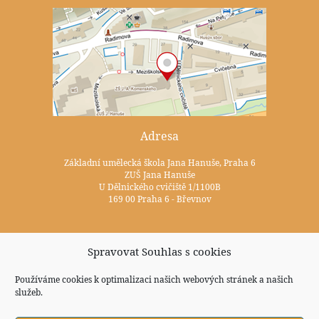
Adresa
Základní umělecká škola Jana Hanuše, Praha 6
ZUŠ Jana Hanuše
U Dělnického cvičiště 1/1100B
169 00 Praha 6 - Břevnov
Kontakty
Spravovat Souhlas s cookies
+420 233 352 722
Používáme cookies k optimalizaci našich webových stránek a našich
služeb.
zus@zuspraha6.cz