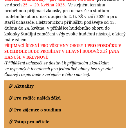
ve dnech
25. – 29. května 2026
. Ve stejném termínu
proběhnou přijímací zkoušky pro uchazeče o studium
hudebního oboru nastupující do 2. tř. ZŠ v září 2026 a pro
starší uchazeče. Elektronickou přihlášku podávejte od 13.
dubna do 24. května. V přihlášce hudebního oboru do
kolonky Studijní zaměření
vždy
zvolte
hudební nástroj, o který
máte zájem.
PŘIJÍMACÍ ŘÍZENÍ PRO VŠECHNY OBORY
I PRO POBOČKU V
SUCHDOLE
BUDE PROBÍHAT V HLAVNÍ BUDOVĚ ZUŠ JANA
HANUŠE V BŘEVNOVĚ
(Přihlášení uchazeči se dostaví k přijímacím zkouškám
ve vypsaných termínech pro jednotlivé obory bez vyzvání.
Časový rozpis bude zveřejněn
v této rubrice)
.
Aktuality
Pro rodiče našich žáků
Pro zájemce o studium
Vstup pro učitele