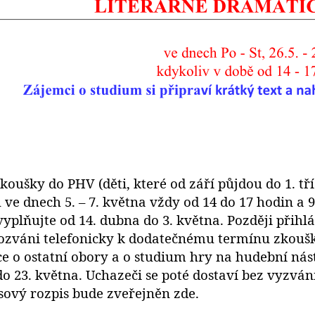
zkoušky do PHV (děti, které od září půjdou do 1. tř
ve dnech 5. – 7. května vždy od 14 do 17 hodin a 9
vyplňujte od 14. dubna do 3. května. Později přih
ozváni telefonicky k dodatečnému termínu zkoušk
e o ostatní obory a o studium hry na hudební nást
do 23. května. Uchazeči se poté dostaví bez vyzvá
sový rozpis bude zveřejněn zde.