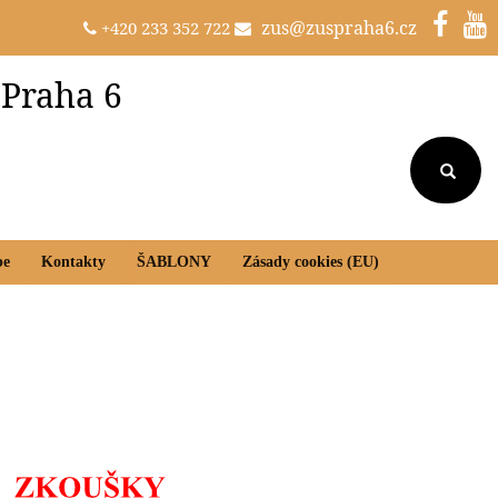
zus@zuspraha6.cz
+420 233 352 722
 Praha 6
be
Kontakty
ŠABLONY
Zásady cookies (EU)