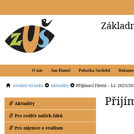
Základn
O nás
Jan Hanuš
Pobočka Suchdol
Dokume
úvodní stránka
Aktuality
Přijímací řízení – š.r. 2025/2
Přijím
Aktuality
Pro rodiče našich žáků
Pro zájemce o studium