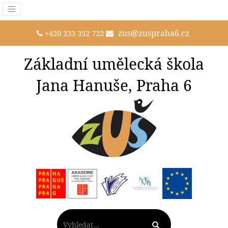
zus@zuspraha6.cz
+420 233 352 722
Základní umělecká škola
Jana Hanuše, Praha 6