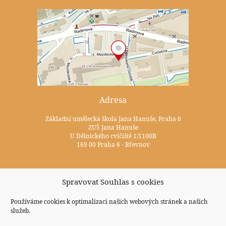
Adresa
Základní umělecká škola Jana Hanuše, Praha 6
ZUŠ Jana Hanuše
U Dělnického cvičiště 1/1100B
169 00 Praha 6 - Břevnov
Kontakty
Spravovat Souhlas s cookies
+420 233 352 722
Používáme cookies k optimalizaci našich webových stránek a našich
služeb.
zus@zuspraha6.cz