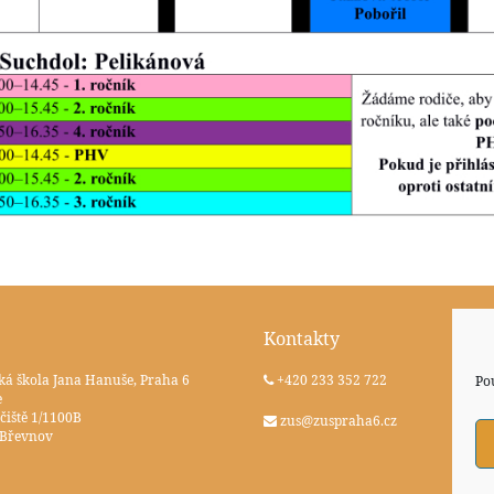
Kontakty
ká škola Jana Hanuše, Praha 6
+420 233 352 722
Po
e
čiště 1/1100B
zus@zuspraha6.cz
 Břevnov