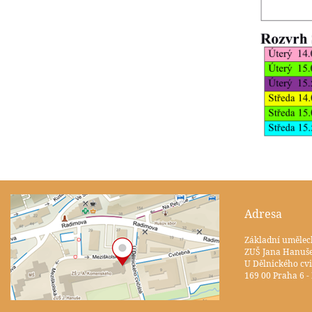
Adresa
Základní umělec
ZUŠ Jana Hanuš
U Dělnického cvi
169 00 Praha 6 -