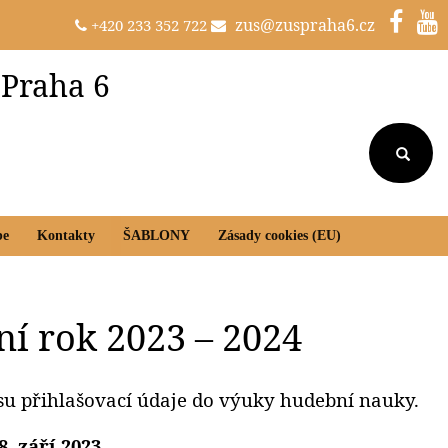
zus@zuspraha6.cz
+420 233 352 722
 Praha 6
be
Kontakty
ŠABLONY
Zásady cookies (EU)
í rok 2023 – 2024
u přihlašovací údaje do výuky hudební nauky.
8. září 2023