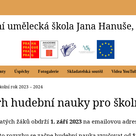
í umělecká škola Jana Hanuše,
nty
Úspěchy
Fotogalerie
Skladatelská soutěž
Videa YouTu
olní rok 2023 – 2024
h hudební nauky pro školn
jatých žáků obdrží
1. září 2023
na emailovou adres
to rozvrhu se začne hudební nauka vyučovat od
1