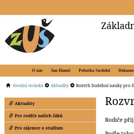
Základn
O nás
Jan Hanuš
Pobočka Suchdol
Dokume
úvodní stránka
Aktuality
Rozvrh hudební nauky pro šk
Rozvr
Aktuality
Pro rodiče našich žáků
Rodiče při
Pro zájemce o studium
Podle toho