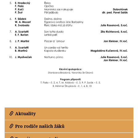
Aktuality
Pro rodiče našich žáků