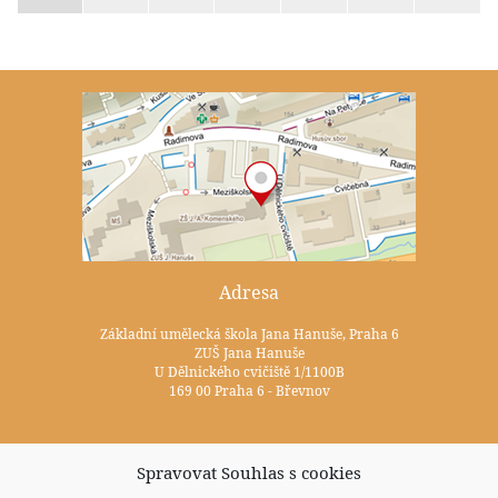
Adresa
Základní umělecká škola Jana Hanuše, Praha 6
ZUŠ Jana Hanuše
U Dělnického cvičiště 1/1100B
169 00 Praha 6 - Břevnov
Kontakty
Spravovat Souhlas s cookies
+420 233 352 722