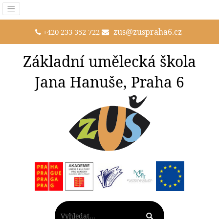
zus@zuspraha6.cz
+420 233 352 722
Základní umělecká škola
Jana Hanuše, Praha 6