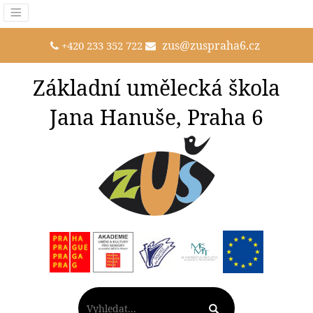
zus@zuspraha6.cz
+420 233 352 722
Základní umělecká škola
Jana Hanuše, Praha 6