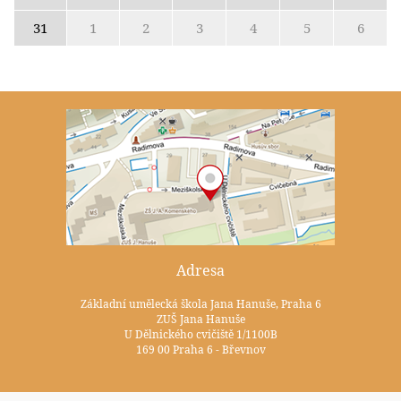
31
1
2
3
4
5
6
Adresa
Základní umělecká škola Jana Hanuše, Praha 6
ZUŠ Jana Hanuše
U Dělnického cvičiště 1/1100B
169 00 Praha 6 - Břevnov
Kontakty