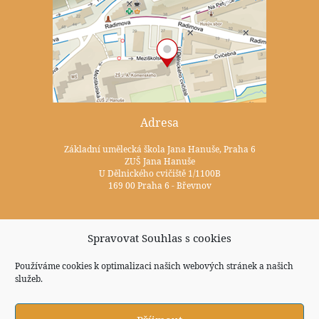
Adresa
Základní umělecká škola Jana Hanuše, Praha 6
ZUŠ Jana Hanuše
U Dělnického cvičiště 1/1100B
169 00 Praha 6 - Břevnov
Kontakty
Spravovat Souhlas s cookies
+420 233 352 722
Používáme cookies k optimalizaci našich webových stránek a našich
služeb.
zus@zuspraha6.cz