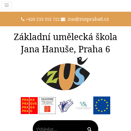
zus@zuspraha6.cz
+420 233 352 722
Základní umělecká škola
Jana Hanuše, Praha 6