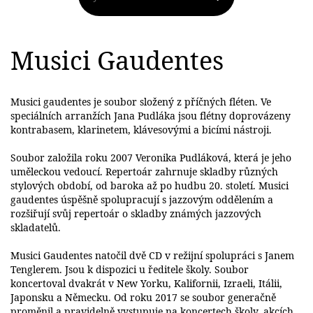
Musici Gaudentes
Musici gaudentes je soubor složený z příčných fléten. Ve
speciálních arranžích Jana Pudláka jsou flétny doprovázeny
kontrabasem, klarinetem, klávesovými a bicími nástroji.
Soubor založila roku 2007 Veronika Pudláková, která je jeho
uměleckou vedoucí. Repertoár zahrnuje skladby různých
stylových období, od baroka až po hudbu 20. století. Musici
gaudentes úspěšně spolupracují s jazzovým oddělením a
rozšiřují svůj repertoár o skladby známých jazzových
skladatelů.
Musici Gaudentes natočil dvě CD v režijní spolupráci s Janem
Tenglerem. Jsou k dispozici u ředitele školy. Soubor
koncertoval dvakrát v New Yorku, Kalifornii, Izraeli, Itálii,
Japonsku a Německu. Od roku 2017 se soubor generačně
proměnil a pravidelně vystupuje na koncertech školy, akcích