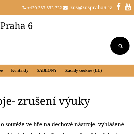
zus@zuspraha6.cz
+420 233 352 722
 Praha 6
be
Kontakty
ŠABLONY
Zásady cookies (EU)
oje- zrušení výuky
lo soutěže ve hře na dechové nástroje, vyhlášené