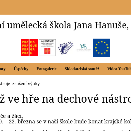
í umělecká škola Jana Hanuše,
nty
Úspěchy
Fotogalerie
Skladatelská soutěž
Videa YouTu
troje- zrušení výuky
ž ve hře na dechové nástr
če a žáci,
. – 22. března se v naší škole bude konat krajské ko