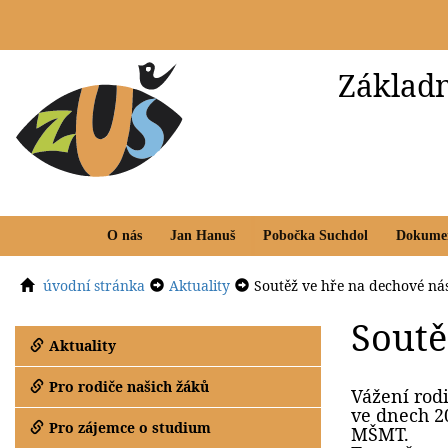
Základn
O nás
Jan Hanuš
Pobočka Suchdol
Dokume
úvodní stránka
Aktuality
Soutěž ve hře na dechové nás
Soutě
Aktuality
Pro rodiče našich žáků
Vážení rodi
ve dnech 20
Pro zájemce o studium
MŠMT.