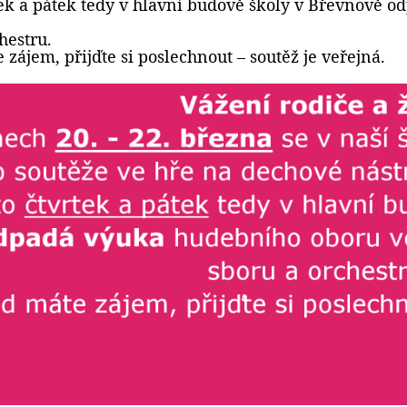
tek a pátek tedy v hlavní budově školy v Břevnově 
hestru.
zájem, přijďte si poslechnout – soutěž je veřejná.