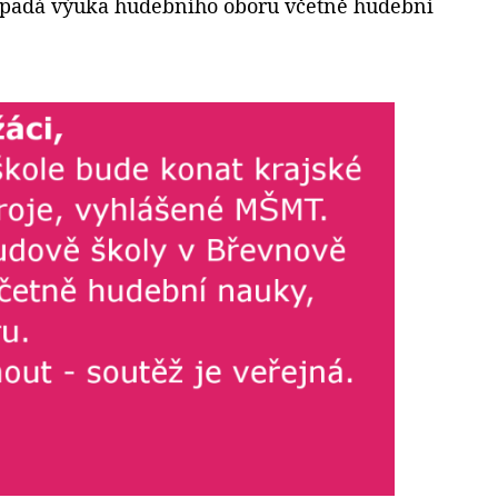
odpadá výuka hudebního oboru včetně hudební