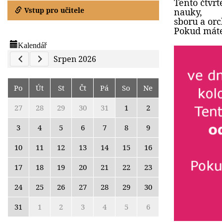
Tento čtvr
Vstup pro učitele
nauky,
sboru a orc
Pokud máte 
Kalendář
Previous Calendar
Next Calendar
Srpen 2026
Po
Út
St
Čt
Pá
So
Ne
27
28
29
30
31
1
2
3
4
5
6
7
8
9
10
11
12
13
14
15
16
17
18
19
20
21
22
23
24
25
26
27
28
29
30
31
1
2
3
4
5
6