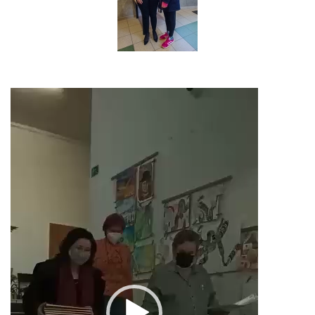
Video
přehrávač