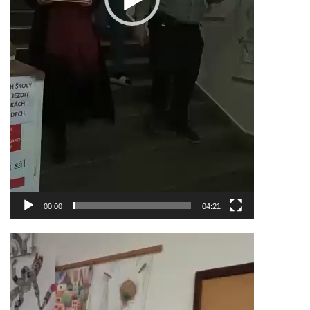
00:00
04:21
Video
přehrávač