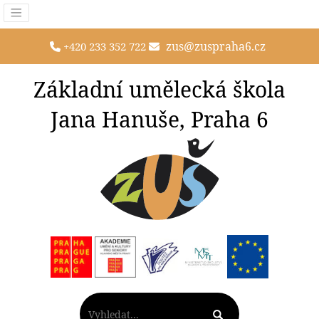
zus@zuspraha6.cz
+420 233 352 722
Základní umělecká škola
Jana Hanuše, Praha 6