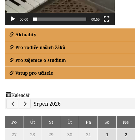
00:00
00:55
Aktuality
Pro rodiče našich žáků
Pro zájemce o studium
Vstup pro učitele
Kalendář
Previous Calendar
Next Calendar
Srpen 2026
Po
Út
St
Čt
Pá
So
Ne
27
28
29
30
31
1
2