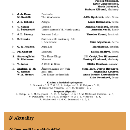
Aktuality
Pro rodiče našich žáků