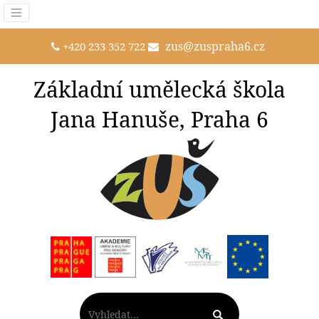
zus@zuspraha6.cz
+420 233 352 722
Základní umělecká škola
Jana Hanuše, Praha 6