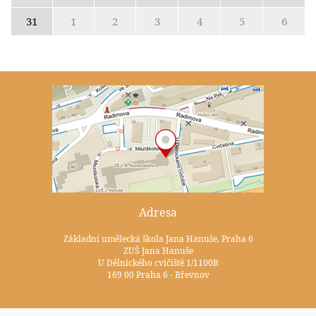
31
1
2
3
4
5
6
Adresa
Základní umělecká škola Jana Hanuše, Praha 6
ZUŠ Jana Hanuše
U Dělnického cvičiště 1/1100B
169 00 Praha 6 - Břevnov
Kontakty