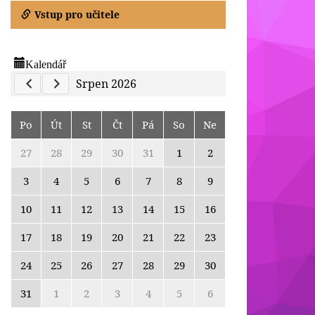
Vstup pro učitele
Kalendář
Previous Calendar
Next Calendar
Srpen 2026
Po
Út
St
Čt
Pá
So
Ne
27
28
29
30
31
1
2
3
4
5
6
7
8
9
10
11
12
13
14
15
16
17
18
19
20
21
22
23
24
25
26
27
28
29
30
31
1
2
3
4
5
6