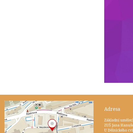
Adresa
Základní umělec
ZUŠ Jana Hanuš
U Dělnického cvi