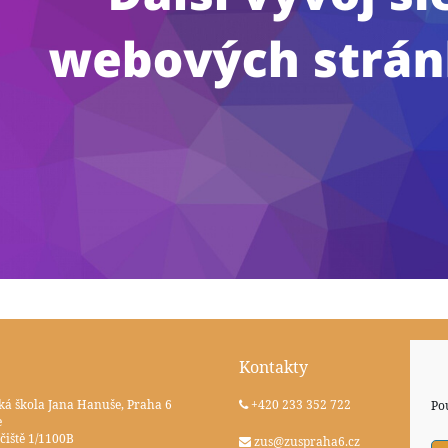
Kontakty
ká škola Jana Hanuše, Praha 6
+420 233 352 722
Po
e
čiště 1/1100B
zus@zuspraha6.cz