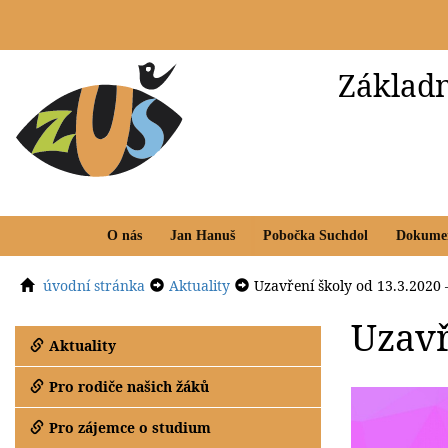
Základn
O nás
Jan Hanuš
Pobočka Suchdol
Dokume
úvodní stránka
Aktuality
Uzavření školy od 13.3.2020 
Uzavř
Aktuality
Pro rodiče našich žáků
Pro zájemce o studium