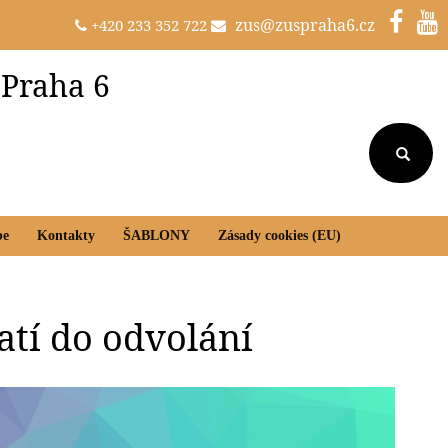
zus@zuspraha6.cz
+420 233 352 722
 Praha 6
be
Kontakty
ŠABLONY
Zásady cookies (EU)
atí do odvolání