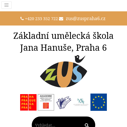
zus@zuspraha6.cz
+420 233 352 722
Základní umělecká škola
Jana Hanuše, Praha 6