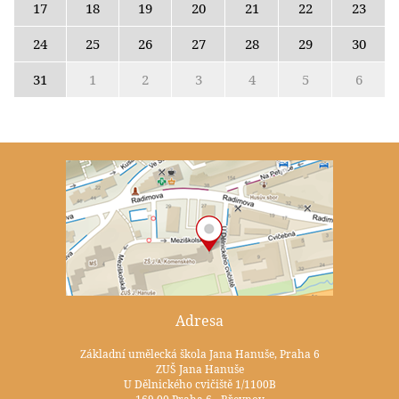
17
18
19
20
21
22
23
24
25
26
27
28
29
30
31
1
2
3
4
5
6
Adresa
Základní umělecká škola Jana Hanuše, Praha 6
ZUŠ Jana Hanuše
U Dělnického cvičiště 1/1100B