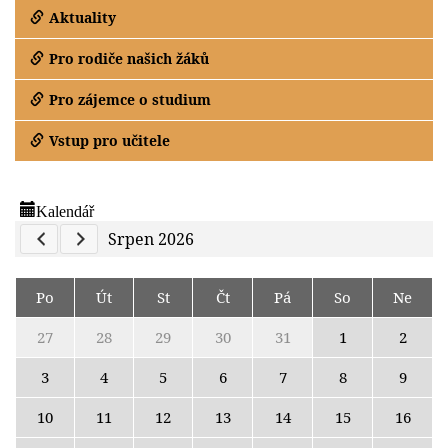
Aktuality
Pro rodiče našich žáků
Pro zájemce o studium
Vstup pro učitele
Kalendář
Previous Calendar
Next Calendar
Srpen 2026
Po
Út
St
Čt
Pá
So
Ne
27
28
29
30
31
1
2
3
4
5
6
7
8
9
10
11
12
13
14
15
16