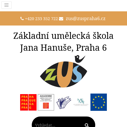
zus@zuspraha6.cz
+420 233 352 722
Základní umělecká škola
Jana Hanuše, Praha 6