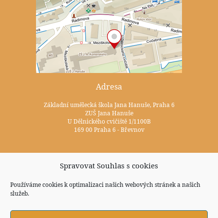
Adresa
Základní umělecká škola Jana Hanuše, Praha 6
ZUŠ Jana Hanuše
U Dělnického cvičiště 1/1100B
169 00 Praha 6 - Břevnov
Kontakty
Spravovat Souhlas s cookies
+420 233 352 722
Používáme cookies k optimalizaci našich webových stránek a našich
služeb.
zus@zuspraha6.cz