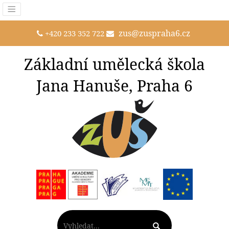
zus@zuspraha6.cz
+420 233 352 722
Základní umělecká škola
Jana Hanuše, Praha 6