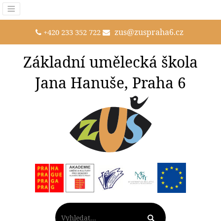
zus@zuspraha6.cz
+420 233 352 722
Základní umělecká škola
Jana Hanuše, Praha 6