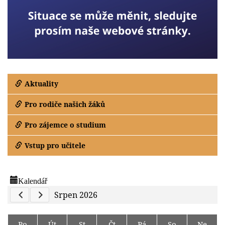
Aktuality
Pro rodiče našich žáků
Pro zájemce o studium
Vstup pro učitele
Kalendář
Previous Calendar
Next Calendar
Srpen 2026
Po
Út
St
Čt
Pá
So
Ne