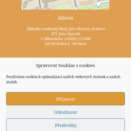
Adresa
Základní umělecká škola Jana Hanuše, Praha 6
ZUŠ Jana Hanuše
U Dělnického cvičiště 1/1100B
169 00 Praha 6 - Břevnov
Kontakty
Spravovat Souhlas s cookies
+420 233 352 722
Používáme cookies k optimalizaci našich webových stránek a našich
zus@zuspraha6.cz
služeb.
Sociální sítě
Příjmout
Odmítnout
Předvolby