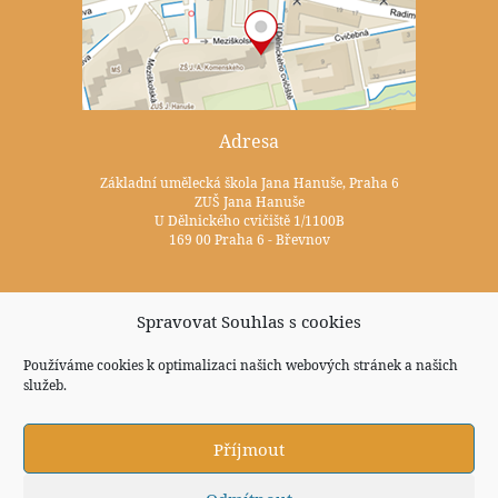
Adresa
Základní umělecká škola Jana Hanuše, Praha 6
ZUŠ Jana Hanuše
U Dělnického cvičiště 1/1100B
169 00 Praha 6 - Břevnov
Kontakty
Spravovat Souhlas s cookies
+420 233 352 722
Používáme cookies k optimalizaci našich webových stránek a našich
služeb.
zus@zuspraha6.cz
Sociální sítě
Příjmout