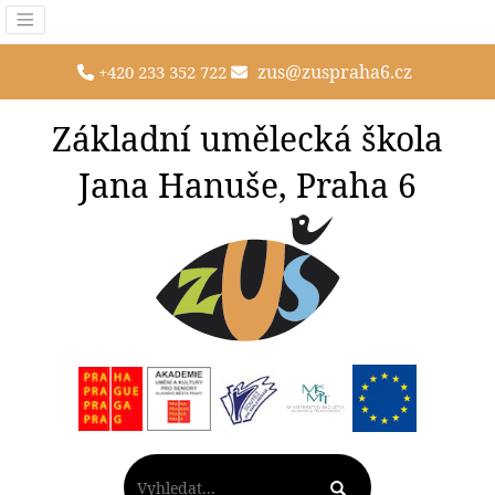
zus@zuspraha6.cz
+420 233 352 722
Základní umělecká škola
Jana Hanuše, Praha 6